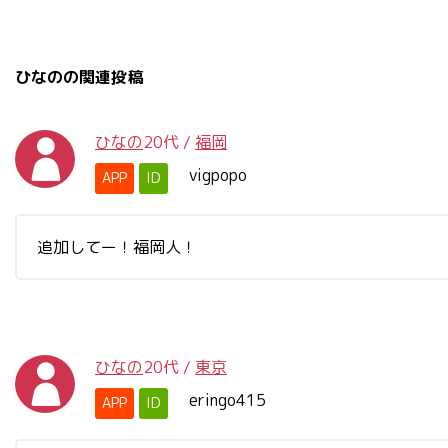
ひなのの関連投稿
ひなの
20代
/
福岡
vigpopo
APP
ID
追加してー！福岡人！
ひなの
20代
/
東京
eringo415
APP
ID