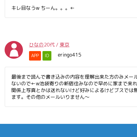
キレ目なうw ちーん。。。←
ひなの
20代
/
東京
eringo415
APP
ID
最後まで読んで書き込みの内容を理解出来た方のみメール
ないので←w池袋寄りの新宿住みなので早めに家まで来
関係上写真とかは送れないけど好みによるけどブスでは
ます。その他のメールいりません～