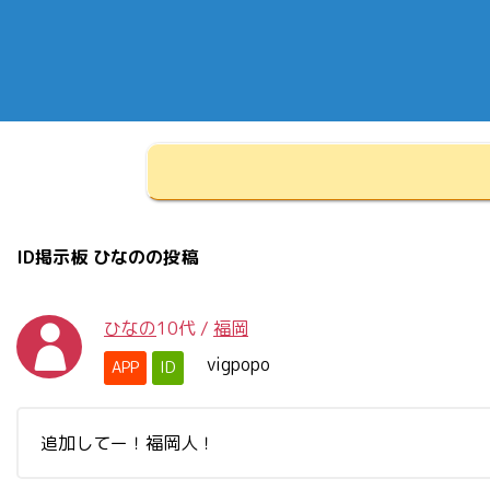
ID掲示板 ひなのの投稿
ひなの
10代
/
福岡
vigpopo
APP
ID
追加してー！福岡人！