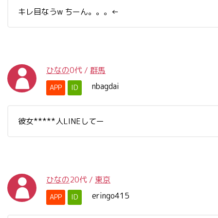
キレ目なうw ちーん。。。←
ひなの
0代
/
群馬
nbagdai
APP
ID
彼女*****人LINEしてー
ひなの
20代
/
東京
eringo415
APP
ID