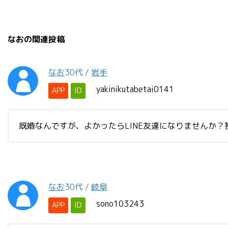
なおの関連投稿
なお
30代
/
岩手
yakinikutabetai0141
APP
ID
既婚なんですが、よかったらLINE友達になりませんか
なお
30代
/
岐阜
sono103243
APP
ID