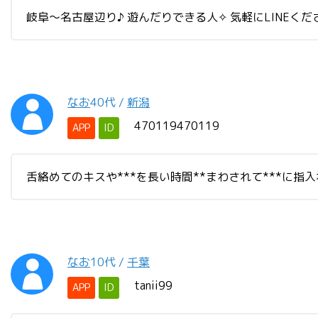
岐阜〜名古屋辺り♪ 遊んだりできる人✧ 気軽にLINEください
なお
40代
/
新潟
470119470119
APP
ID
舌絡めてのキスや***を長い時間**まわされて***に
なお
10代
/
千葉
tanii99
APP
ID