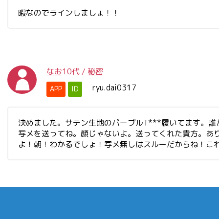
暇なのでラインしましょ！！
なお
10代
/
秘密
ryu.dai0317
APP
ID
決めました。サテン生地のパープルT***履いてます。
写メを送ってね。顔じゃないよ。送ってくれた貴方。あ
よ！朝！わかるでしょ！写メ無しはスルーだからね！こ