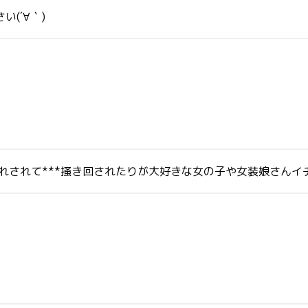
(´∀｀)
指入れされて***掻き回されたりが大好きな女の子や女装娘さん