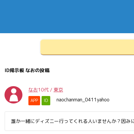
ID掲示板 なおの投稿
なお
10代
/
東京
naochanman_0411yahoo
APP
ID
誰か一緒にディズニー行ってくれる人いませんか？因みに、今日じゃ