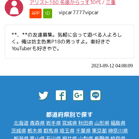
アリスト160 名張からっす
30代
/
三重
vipcar7777vipcar
APP
ID
**、**の友達募集。気軽に会って遊べる人よろし
く。俺は坊主色黒P18の男っすよ。車好きで
YouTuberも好きやで。
2023-09-12 04:08:09
都道府県別で探す
北海道
青森県
岩手県
宮城県
秋田県
山形県
福島県
茨城県
栃木県
群馬県
埼玉県
千葉県
東京都
神奈川県
新潟県
富山県
石川県
福井県
山梨県
長野県
岐阜県