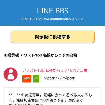
LINE BBS
LINE（ライン）の友達募集掲示板へようこそ
掲示板に投稿する
ID掲示板 アリスト160 名張からっすの投稿
アリスト160 名張からっす
10代
/
三重
vipcar7777vipcar
APP
ID
**、**の友達募集。気軽に会って遊べる人よろし
く。俺は坊主色黒P18の男っすよ。車好きで