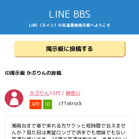
LINE BBS
LINE（ライン）の友達募集掲示板へようこそ
掲示板に投稿する
ID掲示板 かぷりんの投稿
かぷりん
10代
/
神奈川
cf1okrock
APP
ID
湘南台まで車で来れる方サクッと短時間で会えませ
んか？見た目は黒髮ロングで派手でも地味でもない