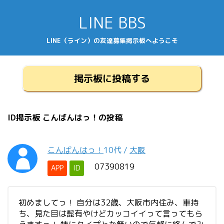
LINE BBS
LINE（ライン）の友達募集掲示板へようこそ
掲示板に投稿する
ID掲示板 こんばんはっ！の投稿
こんばんはっ！
10代
/
大阪
07390819
APP
ID
初めましてっ！ 自分は32歳、大阪市内住み、車持
ち、見た目は髭有やけどカッコイイって言ってもら