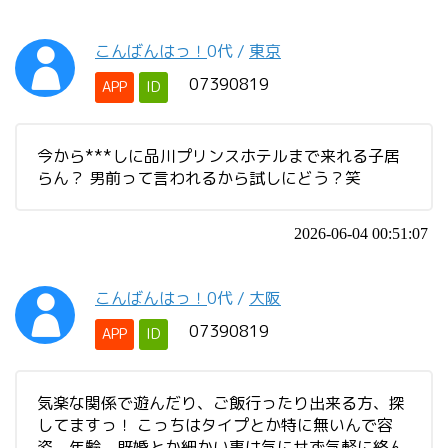
こんばんはっ！
0代
/
東京
07390819
APP
ID
今から***しに品川プリンスホテルまで来れる子居
らん？ 男前って言われるから試しにどう？笑
2026-06-04 00:51:07
こんばんはっ！
0代
/
大阪
07390819
APP
ID
気楽な関係で遊んだり、ご飯行ったり出来る方、探
してますっ！ こっちはタイプとか特に無いんで容
姿、年齢、既婚とか細かい事は気にせず気軽に絡ん