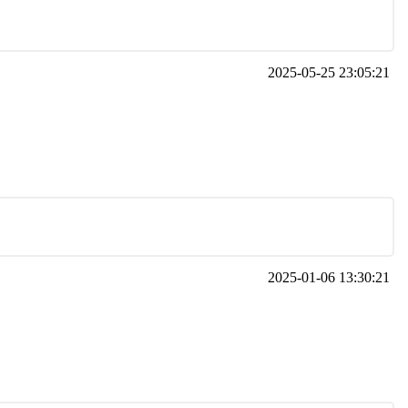
2025-05-25 23:05:21
2025-01-06 13:30:21