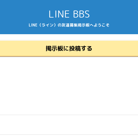
LINE BBS
LINE（ライン）の友達募集掲示板へようこそ
掲示板に投稿する