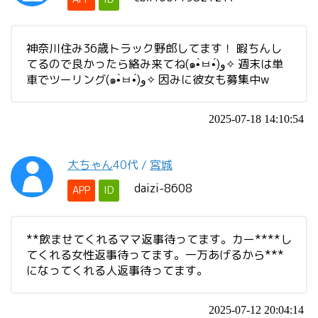
神奈川住み36歳トラック野郎してます！ 暇ちんし
てるので良かったら絡み来てね(๑•̀ㅂ•́)و✧ 週末は単
車でツーリング(๑•̀ㅂ•́)و✧ 因みに彼女も募集中w
2025-07-18 14:10:54
大ちゃん
40代
/
宮城
daizi-8608
APP
ID
**飲ませてくれるママ返事待ってます。カー****し
てくれる女性返事待ってます。一万あげるから***
になってくれる人返事待ってます。
2025-07-12 20:04:14