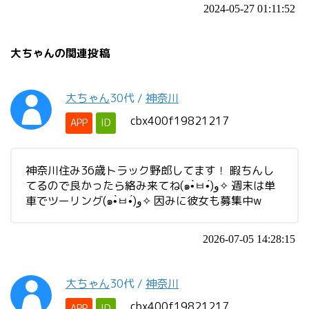
2024-05-27 01:11:52
大ちゃんの関連投稿
大ちゃん
30代
/
神奈川
cbx400f19821217
APP
ID
神奈川住み36歳トラック野郎してます！ 暇ちんし
てるので良かったら絡み来てね(๑•̀ㅂ•́)و✧ 週末は単
車でツーリング(๑•̀ㅂ•́)و✧ 因みに彼女も募集中w
2026-07-05 14:28:15
大ちゃん
30代
/
神奈川
cbx400f19821217
APP
ID