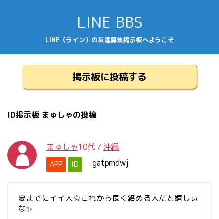
LINE BBS
LINE（ライン）の友達募集掲示板へようこそ
掲示板に投稿する
ID掲示板 まゅしゃの投稿
まゅしゃ
10代
/
沖縄
gatpmdwj
APP
ID
夏までにイイ人☆これから長く絡める人だと嬉しぃ
な✨