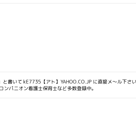
いて kE7735【アト】YAHOO.CO.JP に直接メ～ル下さ
生コンパニオン看護士保育士など多数登録中。