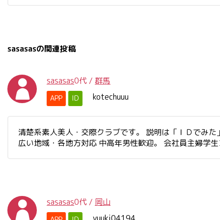
sasasasの関連投稿
sasasas
0代
/
群馬
kotechuuu
APP
ID
清楚系素人美人・交際クラブです。 説明は「ＩＤでみた」と書
広い地域・各地方対応 中高年男性歓迎。 会社員主婦学
sasasas
0代
/
岡山
yuuki04194
APP
ID