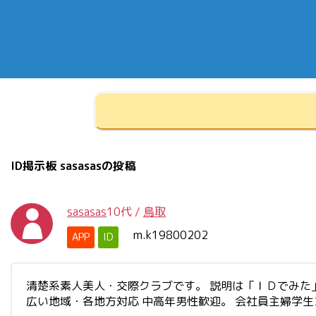
ID掲示板 sasasasの投稿
sasasas
10代
/
鳥取
m.k19800202
APP
ID
清楚系素人美人・交際クラブです。 説明は「ＩＤでみた」と書
広い地域・各地方対応 中高年男性歓迎。 会社員主婦学