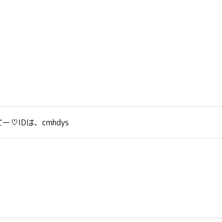
IDは、cmhdys