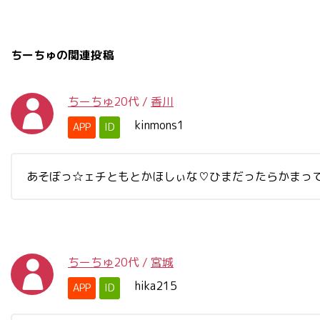
ちーちゅの関連投稿
ちーちゅ
20代
/
香川
kinmons1
APP
ID
あそぼっ☆ェチともとかほしぃな♡ひまだったらかまってー♡
ちーちゅ
20代
/
宮城
hika215
APP
ID