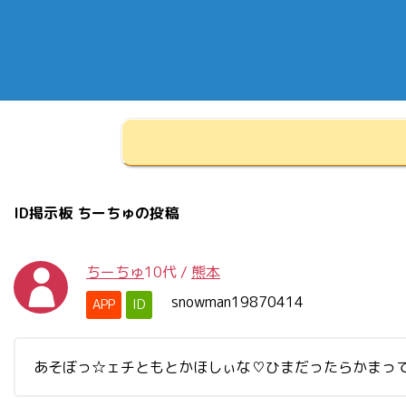
ID掲示板 ちーちゅの投稿
ちーちゅ
10代
/
熊本
snowman19870414
APP
ID
あそぼっ☆ェチともとかほしぃな♡ひまだったらかまってー♡