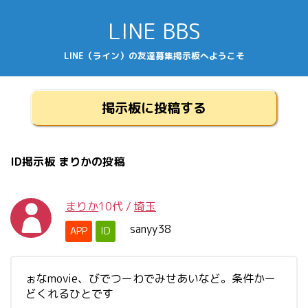
LINE BBS
LINE（ライン）の友達募集掲示板へようこそ
掲示板に投稿する
ID掲示板 まりかの投稿
まりか
10代
/
埼玉
sanyy38
APP
ID
ぉなmovie、びでつーわでみせあいなど。条件かー
どくれるひとです