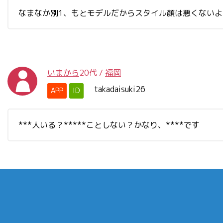
なまなか別1、もとモデルだからスタイル顔は悪くないよ。
いまから
20代
/
福岡
takadaisuki26
APP
ID
***人いる？*****ことしない？かなり、****です