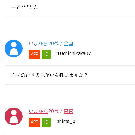
一で***かた。
いまから
20代
/
全国
10chichikaka07
APP
ID
白いの出すの見たい女性いますか？
いまから
20代
/
東京
shima_pi
APP
ID