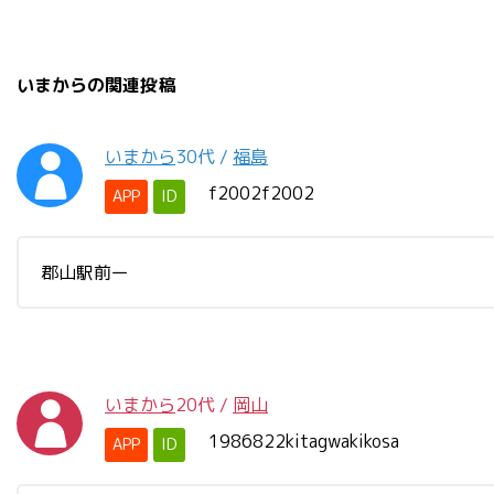
いまからの関連投稿
いまから
30代
/
福島
f2002f2002
APP
ID
郡山駅前ー
いまから
20代
/
岡山
1986822kitagwakikosa
APP
ID