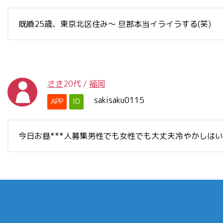
既婚25歳、東京北区住み～ 旦那本当イライラする(笑)
さき
20代
/
福岡
sakisaku0115
APP
ID
今日お昼***人募集男性でも女性でも大丈夫冷やかしは