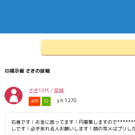
ID掲示板 さきの投稿
さき
10代
/
宮城
y.h.1270
APP
ID
石巻です！お金に困ってます！円募集しますので******
しです！必ず来れる人お願いします！顔の写メはプリし