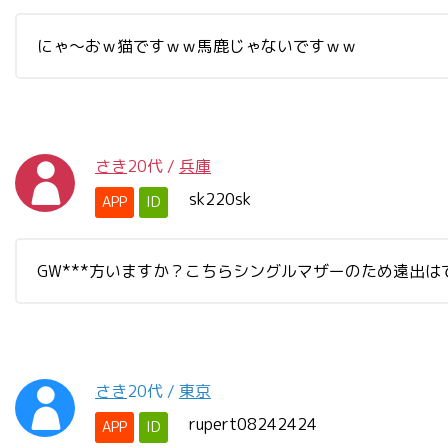
にゃ～おｗ猫ですｗｗ馬鹿じゃないですｗｗ
さき
20代
/
兵庫
sk220sk
APP
ID
GW***方いますか？こちらシングルマザーのため遠出
さき
20代
/
東京
rupert08242424
APP
ID