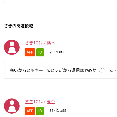
さきの関連投稿
さき
10代
/
栃木
yusamon
APP
ID
寒いからヒッキー！wヒマだから返信はやめかも(｀・ω・´
さき
10代
/
東京
saki55sa
APP
ID