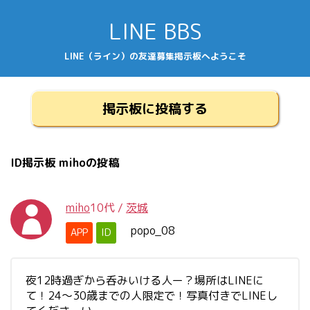
LINE BBS
LINE（ライン）の友達募集掲示板へようこそ
掲示板に投稿する
ID掲示板 mihoの投稿
miho
10代
/
茨城
popo_08
APP
ID
夜12時過ぎから呑みいける人ー？場所はLINEに
て！24～30歳までの人限定で！写真付きでLINEし