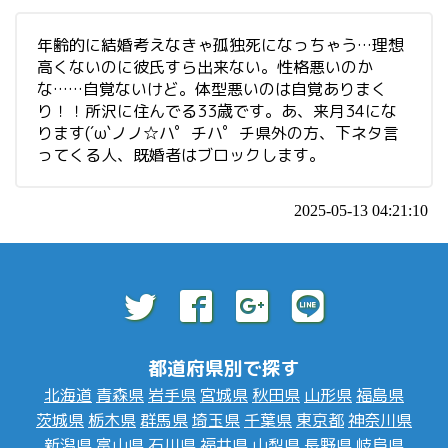
年齢的に結婚考えなきゃ孤独死になっちゃう…理想
高くないのに彼氏すら出来ない。性格悪いのか
な……自覚ないけど。体型悪いのは自覚ありまく
り！！所沢に住んでる33歳です。あ、来月34にな
ります(´ω`ノノ☆ハ゜チハ゜チ県外の方、下ネタ言
ってくる人、既婚者はブロックします。
2025-05-13 04:21:10
都道府県別で探す
北海道
青森県
岩手県
宮城県
秋田県
山形県
福島県
茨城県
栃木県
群馬県
埼玉県
千葉県
東京都
神奈川県
新潟県
富山県
石川県
福井県
山梨県
長野県
岐阜県