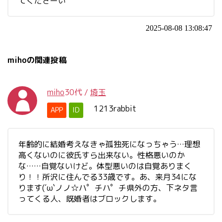
てくださーい
2025-08-08 13:08:47
mihoの関連投稿
miho
30代
/
埼玉
1213rabbit
APP
ID
年齢的に結婚考えなきゃ孤独死になっちゃう…理想
高くないのに彼氏すら出来ない。性格悪いのか
な……自覚ないけど。体型悪いのは自覚ありまく
り！！所沢に住んでる33歳です。あ、来月34にな
ります(´ω`ノノ☆ハ゜チハ゜チ県外の方、下ネタ言
ってくる人、既婚者はブロックします。