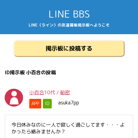
LINE BBS
LINE（ライン）の友達募集掲示板へようこそ
掲示板に投稿する
ID掲示板 小百合の投稿
小百合
10代
/
秘密
asuka7pp
APP
ID
今日休みなのに一人で寂しく過ごしてます・・・よ
かったら絡みませんか？