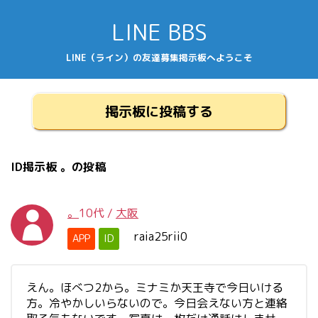
LINE BBS
LINE（ライン）の友達募集掲示板へようこそ
掲示板に投稿する
ID掲示板 。の投稿
。
10代
/
大阪
raia25rii0
APP
ID
えん。ほべつ2から。ミナミか天王寺で今日いける
方。冷やかしいらないので。今日会えない方と連絡