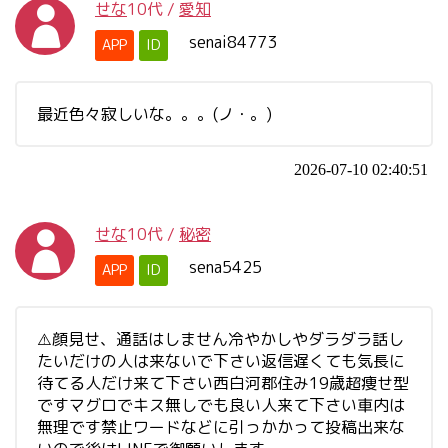
せな
10代
/
愛知
senai84773
APP
ID
最近色々寂しいな。。。(ノ・。)
2026-07-10 02:40:51
せな
10代
/
秘密
sena5425
APP
ID
⚠️顔見せ、通話はしません冷やかしやダラダラ話し
たいだけの人は来ないで下さい返信遅くても気長に
待てる人だけ来て下さい西白河郡住み19歳超痩せ型
ですマグロでキス無しでも良い人来て下さい車内は
無理です禁止ワードなどに引っかかって投稿出来な