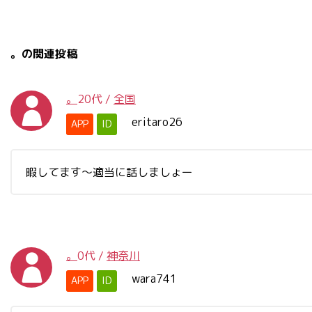
。の関連投稿
。
20代
/
全国
eritaro26
APP
ID
暇してます〜適当に話しましょー
。
0代
/
神奈川
wara741
APP
ID