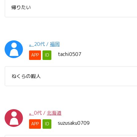
帰りたい
。
20代
/
福岡
tachi0507
APP
ID
ねくらの暇人
。
0代
/
北海道
suzusaku0709
APP
ID