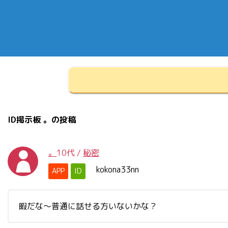
ID掲示板 。の投稿
。
10代
/
秘密
kokona33nn
APP
ID
暇だな～普通に話せる方いないかな？