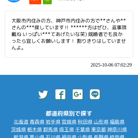
大阪市内住みの方、神戸市内住みの方で**さんや**
さんの***探しています‼️ ******方はぜひ、返事頂
戴ね いっぱい***てあげたいな笑) 既婚者でも良か
ったら宜しくお願いします！ 割りきりはしていませ
んよ。
2025-10-06 07:02:29
都道府県別で探す
北海道
青森県
岩手県
宮城県
秋田県
山形県
福島県
茨城県
栃木県
群馬県
埼玉県
千葉県
東京都
神奈川県
新潟県
富山県
石川県
福井県
山梨県
長野県
岐阜県