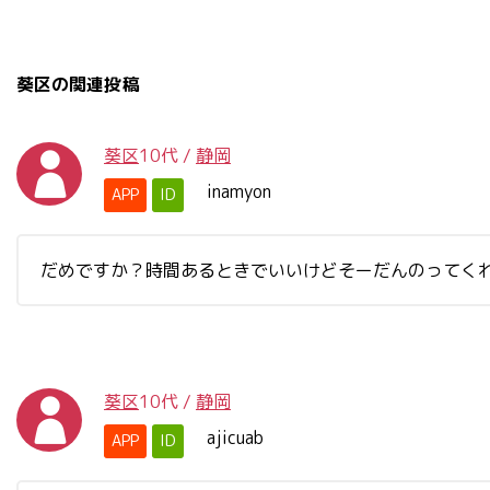
葵区の関連投稿
葵区
10代
/
静岡
inamyon
APP
ID
だめですか？時間あるときでいいけどそーだんのってく
葵区
10代
/
静岡
ajicuab
APP
ID