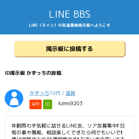
LINE BBS
LINE（ライン）の友達募集掲示板へようこそ
掲示板に投稿する
ID掲示板 かずっちの投稿
かずっち
10代
/
滋賀
kzms9203
APP
ID
年齢問わず気軽に話せるLINE友、リア友募集中❗ 日
常の事や愚痴、相談楽しくできたら何でもいいで❗