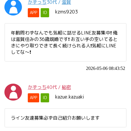
かずっち
30代
/
滋賀
kzms9203
APP
ID
年齢問わずなんでも気軽に話せるLINE友募集中❗ 俺
は滋賀住みの36歳既婚です❗ お互い手の空いてると
きにやり取りできて長く続けられる人❗気軽にLINE
してな～❗
2026-05-06 08:43:52
かずっち
40代
/
秘密
kazue.kazuaki
APP
ID
ライン友達募集必ず自己紹介お願いします