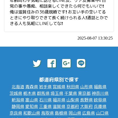
年齢問わず気軽に話せるLINE友、リア友募集中❗ 日
常の事や愚痴、相談楽しくできたら何でもいいで❗
俺は滋賀住みの36歳既婚です❗ お互い手の空いてる
ときにやり取りできて長く続けられる人❗通話とかで
きる人も気軽にLINEしてな❗
2025-08-07 13:30:25
都道府県別で探す
北海道
青森県
岩手県
宮城県
秋田県
山形県
福島県
茨城県
栃木県
群馬県
埼玉県
千葉県
東京都
神奈川県
新潟県
富山県
石川県
福井県
山梨県
長野県
岐阜県
静岡県
愛知県
三重県
滋賀県
京都府
大阪府
兵庫県
奈良県
和歌山県
鳥取県
島根県
岡山県
広島県
山口県