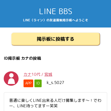
LINE BBS
LINE（ライン）の友達募集掲示板へようこそ
掲示板に投稿する
ID掲示板 カナの投稿
カナ
10代
/
宮城
k_s.5027
APP
ID
普通に楽しくLINE出来る人だけ募集します〜！でわ
ー、LINE待ってますー笑笑