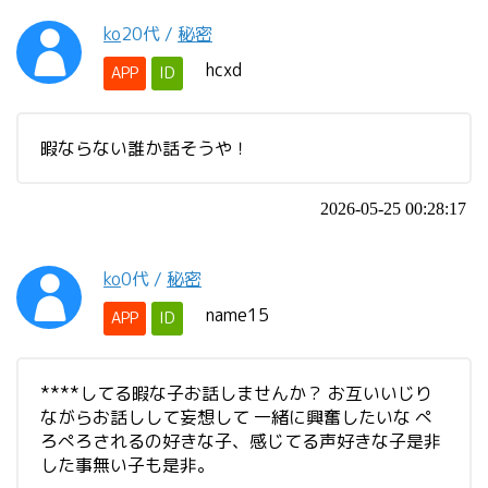
ko
20代
/
秘密
hcxd
APP
ID
暇ならない誰か話そうや！
2026-05-25 00:28:17
ko
0代
/
秘密
name15
APP
ID
****してる暇な子お話しませんか？ お互いいじり
ながらお話しして妄想して 一緒に興奮したいな ぺ
ろぺろされるの好きな子、感じてる声好きな子是非
した事無い子も是非。