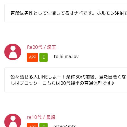
普段は男性として生活してるオナベです。ホルモン注射で肥
Re
20代
/
埼玉
to.hi.ma.lov
APP
ID
色々話せる人LINEしよー！条件30代前後、見た目悪
しはブロック！こちらは20代後半の普通体型です♪
re
10代
/
長崎
mt864mtg