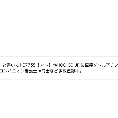
いて kE7735【アト】YAHOO.CO.JP に直接メ～ル下さ
生コンパニオン看護士保育士など多数登録中。