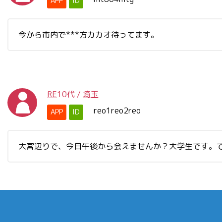
APP
ID
今から市内で***方カカオ待ってます。
RE
10代
/
埼玉
reo1reo2reo
APP
ID
大宮辺りで、今日午後から会えませんか？大学生です。