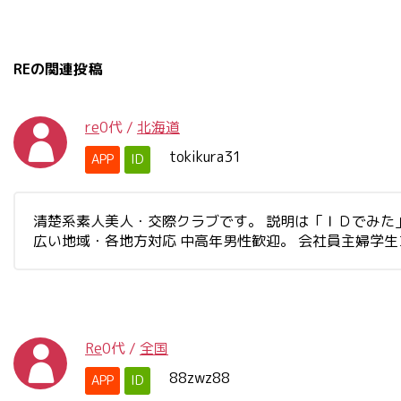
REの関連投稿
re
0代
/
北海道
tokikura31
APP
ID
清楚系素人美人・交際クラブです。 説明は「ＩＤでみた」と書
広い地域・各地方対応 中高年男性歓迎。 会社員主婦学
Re
0代
/
全国
88zwz88
APP
ID