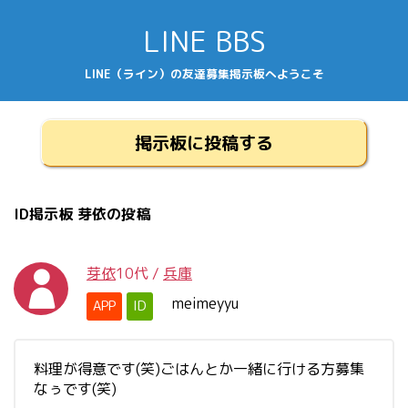
LINE BBS
LINE（ライン）の友達募集掲示板へようこそ
掲示板に投稿する
ID掲示板 芽依の投稿
芽依
10代
/
兵庫
meimeyyu
APP
ID
料理が得意です(笑)ごはんとか一緒に行ける方募集
なぅです(笑)