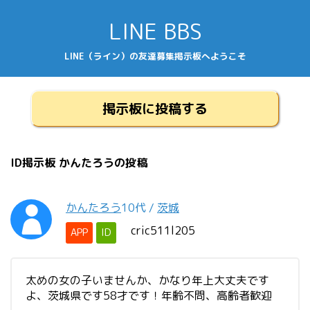
LINE BBS
LINE（ライン）の友達募集掲示板へようこそ
掲示板に投稿する
ID掲示板 かんたろうの投稿
かんたろう
10代
/
茨城
cric511l205
APP
ID
太めの女の子いませんか、かなり年上大丈夫です
よ、茨城県です58才です！年齢不問、高齢者歓迎