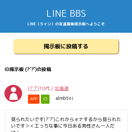
LINE BBS
LINE（ライン）の友達募集掲示板へようこそ
掲示板に投稿する
ID掲示板 (?´?`)の投稿
(?´?`)
10代
/
北海道
almbtiri
APP
ID
見られたいです(?´?`)これからォナするから見られた
いです＞＜工っちな事に今日ある男性さん一人だ