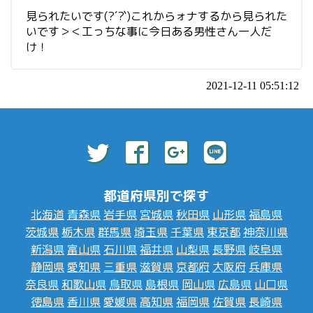
見られたいです(?´?`)これからォナするから見られた
いです＞＜工っちな事に今日ある男性さん一人だ
け！
2021-12-11 05:51:12
都道府県別で探す
北海道
青森県
岩手県
宮城県
秋田県
山形県
福島県
茨城県
栃木県
群馬県
埼玉県
千葉県
東京都
神奈川県
新潟県
富山県
石川県
福井県
山梨県
長野県
岐阜県
静岡県
愛知県
三重県
滋賀県
京都府
大阪府
兵庫県
奈良県
和歌山県
鳥取県
島根県
岡山県
広島県
山口県
徳島県
香川県
愛媛県
高知県
福岡県
佐賀県
長崎県