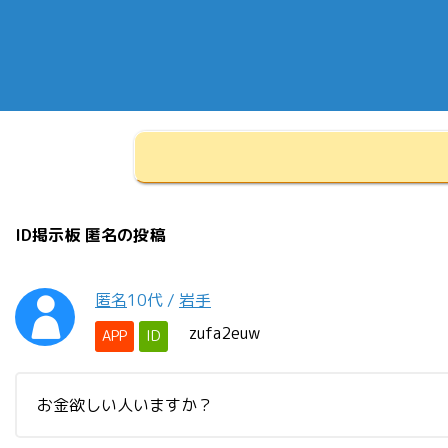
ID掲示板 匿名の投稿
匿名
10代
/
岩手
zufa2euw
APP
ID
お金欲しい人いますか？