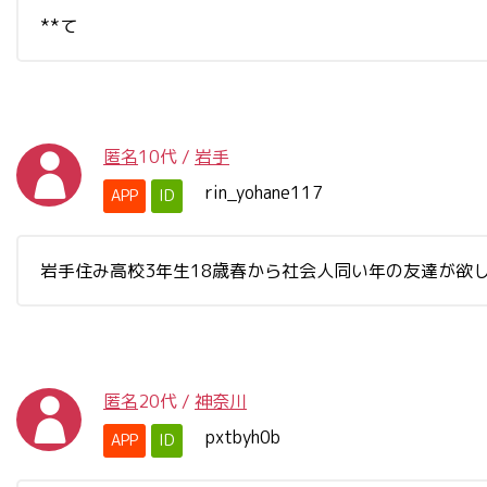
**て
匿名
10代
/
岩手
rin_yohane117
APP
ID
岩手住み高校3年生18歳春から社会人同い年の友達が欲
匿名
20代
/
神奈川
pxtbyh0b
APP
ID