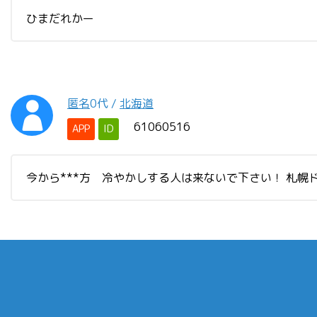
ひまだれかー
匿名
0代
/
北海道
61060516
APP
ID
今から***方 冷やかしする人は来ないで下さい！ 札幌