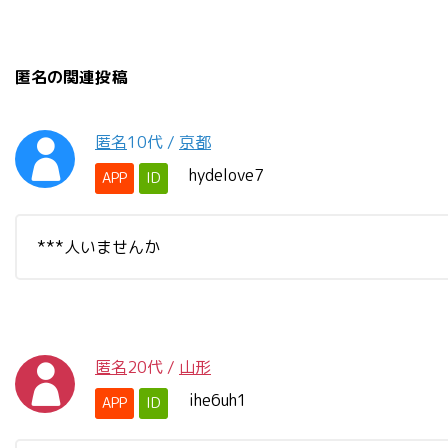
匿名の関連投稿
匿名
10代
/
京都
hydelove7
APP
ID
***人いませんか
匿名
20代
/
山形
ihe6uh1
APP
ID