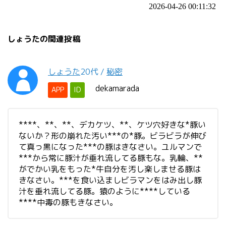
2026-04-26 00:11:32
しょうたの関連投稿
しょうた
20代
/
秘密
dekamarada
APP
ID
****、**、**、デカケツ、**、ケツ穴好きな*豚い
ないか？形の崩れた汚い***の*豚。ビラビラが伸び
て真っ黒になった***の豚はきなさい。ユルマンで
***から常に豚汁が垂れ流してる豚もな。乳輪、**
がでかい乳をもった*牛自分を汚し楽しませる豚は
きなさい。***を食い込ましビラマンをはみ出し豚
汁を垂れ流してる豚。猿のように****している
****中毒の豚もきなさい。