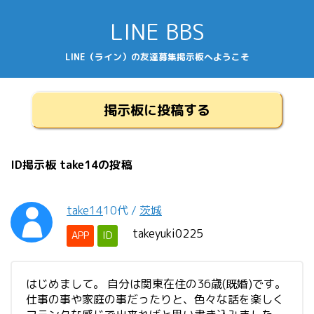
LINE BBS
LINE（ライン）の友達募集掲示板へようこそ
掲示板に投稿する
ID掲示板 take14の投稿
take14
10代
/
茨城
takeyuki0225
APP
ID
はじめまして。 自分は関東在住の36歳(既婚)です。
仕事の事や家庭の事だったりと、色々な話を楽しく