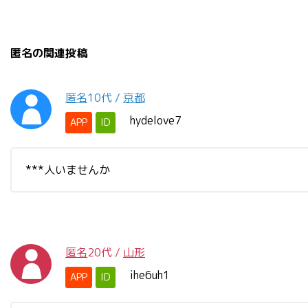
匿名の関連投稿
匿名
10代
/
京都
hydelove7
APP
ID
***人いませんか
匿名
20代
/
山形
ihe6uh1
APP
ID