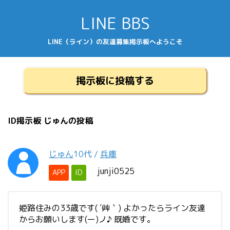
LINE BBS
LINE（ライン）の友達募集掲示板へようこそ
掲示板に投稿する
ID掲示板 じゅんの投稿
じゅん
10代
/
兵庫
junji0525
APP
ID
姫路住みの33歳です( ´艸｀) よかったらライン友達
からお願いします(ー)ノ♪ 既婚です。