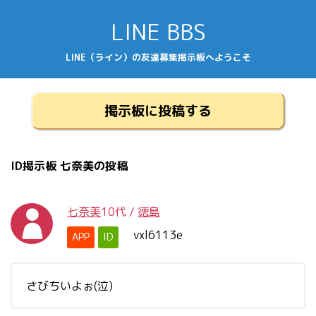
LINE BBS
LINE（ライン）の友達募集掲示板へようこそ
掲示板に投稿する
ID掲示板 七奈美の投稿
七奈美
10代
/
徳島
vxl6113e
APP
ID
さびちいよぉ(泣)