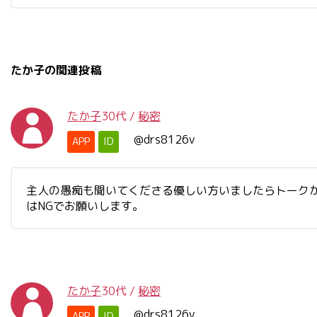
たか子の関連投稿
たか子
30代
/
秘密
@drs8126v
APP
ID
主人の愚痴も聞いてくださる優しい方いましたらトークか
はNGでお願いします。
たか子
30代
/
秘密
@drs8126v
APP
ID