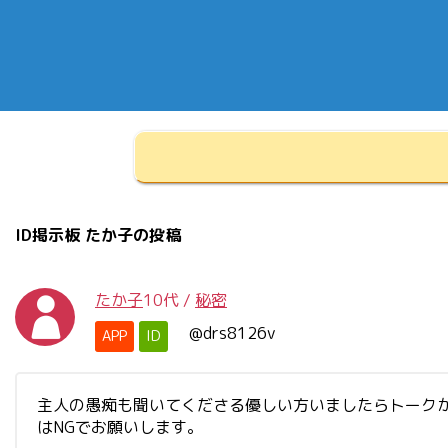
ID掲示板 たか子の投稿
たか子
10代
/
秘密
@drs8126v
APP
ID
主人の愚痴も聞いてくださる優しい方いましたらトークか
はNGでお願いします。