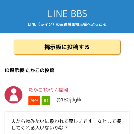
LINE BBS
LINE（ライン）の友達募集掲示板へようこそ
掲示板に投稿する
ID掲示板 たかこの投稿
たかこ
10代
/
福岡
@180jdghk
APP
ID
夫から物みたいに扱われて寂しいです。女として接
してくれる人いないかな？