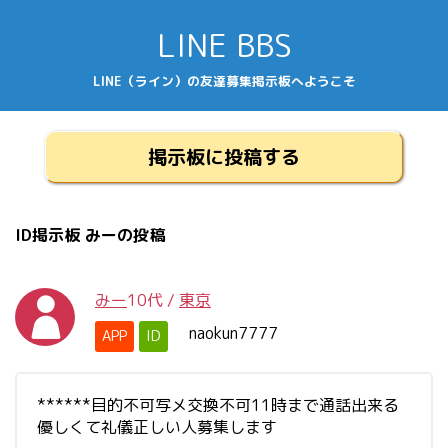
LINE BBS
LINE（ライン）の友達募集掲示板へようこそ
掲示板に投稿する
ID掲示板 みーの投稿
みー
10代
/
東京
naokun7777
APP
ID
******目的不可写メ交換不可11時まで通話出来る
優しくて礼儀正しい人募集します