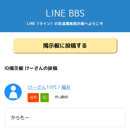
LINE BBS
LINE（ライン）の友達募集掲示板へようこそ
掲示板に投稿する
ID掲示板 けーさんの投稿
けーさん
10代
/
福井
m.akei
APP
ID
からもー