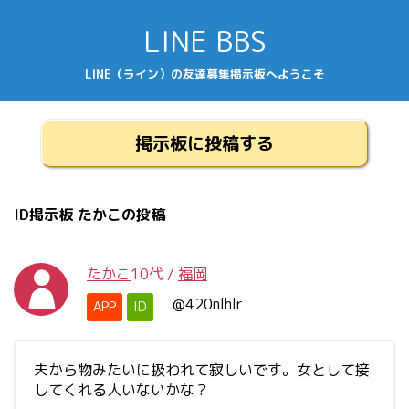
LINE BBS
LINE（ライン）の友達募集掲示板へようこそ
掲示板に投稿する
ID掲示板 たかこの投稿
たかこ
10代
/
福岡
@420nlhlr
APP
ID
夫から物みたいに扱われて寂しいです。女として接
してくれる人いないかな？