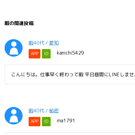
暇の関連投稿
暇
40代
/
愛知
kanichi5429
APP
ID
こんにちは。仕事早く終わって暇 平日昼間にLINEしま
暇
40代
/
秘密
ma1791
APP
ID