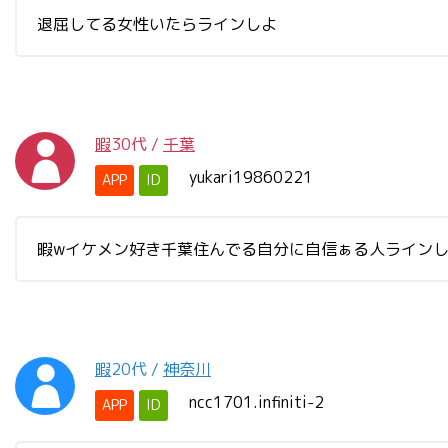
退屈してる女性いたらラインしよ
暇
30代
/
千葉
yukari19860221
APP
ID
暇wイケメン好き千葉住んでる自分に自信ぁる人ライン
暇
20代
/
神奈川
ncc1701.infiniti-2
APP
ID