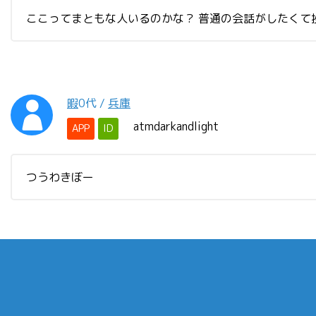
ここってまともな人いるのかな？ 普通の会話がしたくて
暇
0代
/
兵庫
atmdarkandlight
APP
ID
つうわきぼー