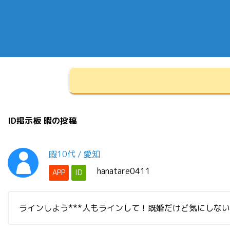
ID掲示板 暇の投稿
暇
10代
/
愛知
hanatare0411
APP
ID
ラインしよう***人もラインして！既婚だけど気にしな