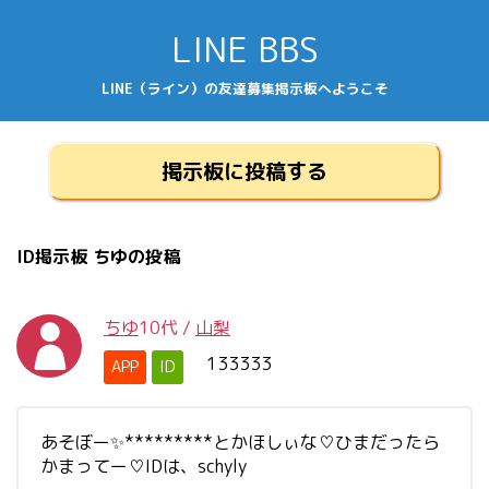
LINE BBS
LINE（ライン）の友達募集掲示板へようこそ
掲示板に投稿する
ID掲示板 ちゆの投稿
ちゆ
10代
/
山梨
133333
APP
ID
あそぼー✨*********とかほしぃな♡ひまだったら
かまってー♡IDは、schyly