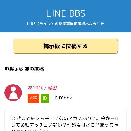
LINE BBS
LINE（ライン）の友達募集掲示板へようこそ
掲示板に投稿する
ID掲示板 あの投稿
あ
10代
/
秘密
hiro882
APP
ID
20代まで細マッチョいない？写メありで。今からH
してる細マッチョいない？性感帯はどこ？ぽっちゃ