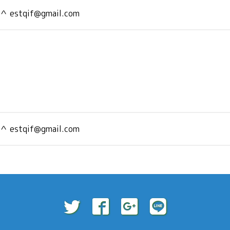
＾＾
estqif@gmail.com
＾＾
estqif@gmail.com