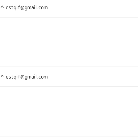
＾＾
estqif@gmail.com
＾＾
estqif@gmail.com