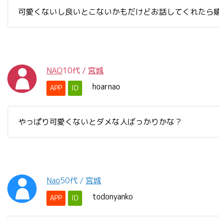
可愛くないし良いとこないかもだけどお話してくれたら
NAO
10代
/
宮城
hoarnao
APP
ID
やっぱり可愛くないとダメな人ばっかりかな？
Nao
50代
/
宮城
todonyanko
APP
ID