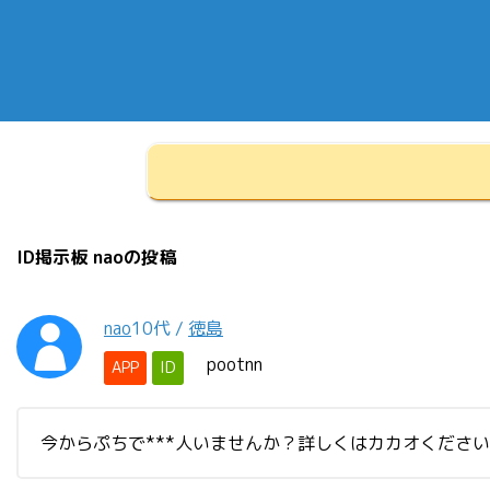
ID掲示板 naoの投稿
nao
10代
/
徳島
pootnn
APP
ID
今からぷちで***人いませんか？詳しくはカカオくださ