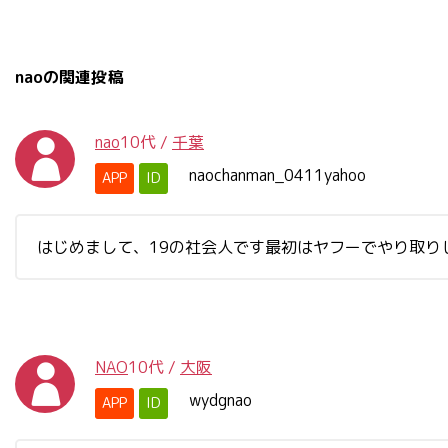
naoの関連投稿
nao
10代
/
千葉
naochanman_0411yahoo
APP
ID
はじめまして、19の社会人です最初はヤフーでやり取りしたいで
NAO
10代
/
大阪
wydgnao
APP
ID