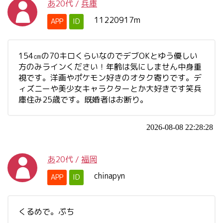
あ
20代
/
兵庫
11220917m
APP
ID
154㎝の70キロくらいなのでデブOKとゆう優しい
方のみラインください！年齢は気にしません中身重
視です。洋画やポケモン好きのオタク寄りです。デ
ィズニーや美少女キャラクターとか大好きです笑兵
庫住み25歳です。既婚者はお断り。
2026-08-08 22:28:28
あ
20代
/
福岡
chinapyn
APP
ID
くるめで。ぷち