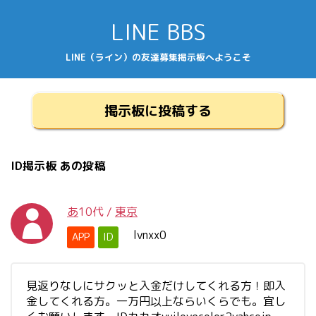
LINE BBS
LINE（ライン）の友達募集掲示板へようこそ
掲示板に投稿する
ID掲示板 あの投稿
あ
10代
/
東京
lvnxx0
APP
ID
見返りなしにサクッと入金だけしてくれる方！即入
金してくれる方。一万円以上ならいくらでも。宜し