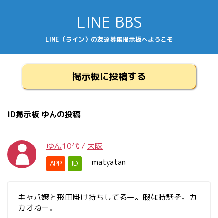
LINE BBS
LINE（ライン）の友達募集掲示板へようこそ
掲示板に投稿する
ID掲示板 ゆんの投稿
ゆん
10代
/
大阪
matyatan
APP
ID
キャバ嬢と飛田掛け持ちしてるー。暇な時話そ。カ
カオねー。