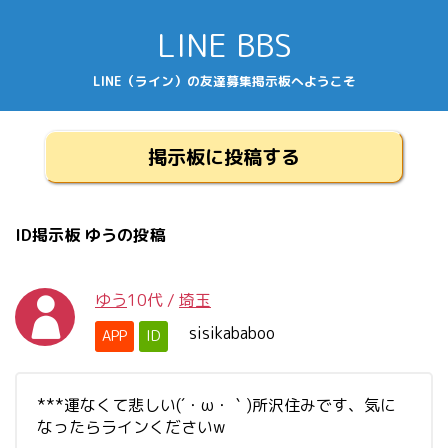
LINE BBS
LINE（ライン）の友達募集掲示板へようこそ
掲示板に投稿する
ID掲示板 ゆうの投稿
ゆう
10代
/
埼玉
sisikababoo
APP
ID
***運なくて悲しい(´・ω・｀)所沢住みです、気に
なったらラインくださいw