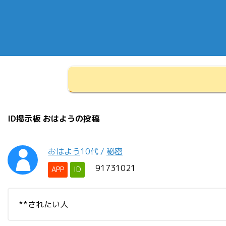
ID掲示板 おはようの投稿
おはよう
10代
/
秘密
91731021
APP
ID
**されたい人