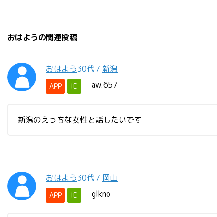
おはようの関連投稿
おはよう
30代
/
新潟
aw.657
APP
ID
新潟のえっちな女性と話したいです
おはよう
30代
/
岡山
glkno
APP
ID