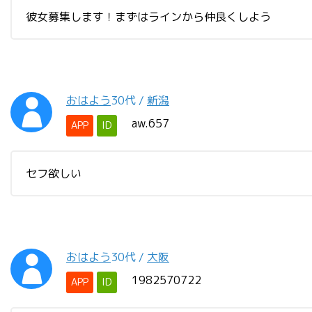
彼女募集します！まずはラインから仲良くしよう
おはよう
30代
/
新潟
aw.657
APP
ID
セフ欲しい
おはよう
30代
/
大阪
1982570722
APP
ID