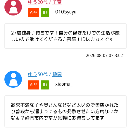
ゆう
20代
/
千葉
0105yuyu
APP
ID
27歳独身子持ちです！自分の働きだけでの生活が厳
しいので助けてくださる方募集！IDはカカオです！
2026-08-07 07:33:21
ゆう
30代
/
静岡
xiaomu_
APP
ID
欲求不満な子や奥さんなどなど太いので奥突かれた
り普段から溜まってるもの発散させたい方居ないか
なぁ？静岡市内ですが気軽にお待ちしてます