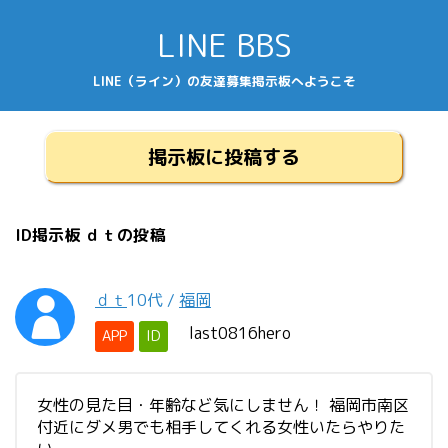
LINE BBS
LINE（ライン）の友達募集掲示板へようこそ
掲示板に投稿する
ID掲示板 ｄｔの投稿
ｄｔ
10代
/
福岡
last0816hero
APP
ID
女性の見た目・年齢など気にしません！ 福岡市南区
付近にダメ男でも相手してくれる女性いたらやりた