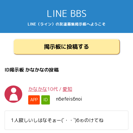
LINE BBS
LINE（ライン）の友達募集掲示板へようこそ
掲示板に投稿する
ID掲示板 かなかなの投稿
かなかな
10代
/
愛知
n6efeis6noi
APP
ID
1人寂しいしはなそぉー(´・・`)6ゎのけてね